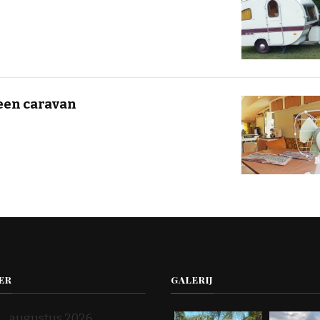
een caravan
ER
GALERIJ
augustus 2026