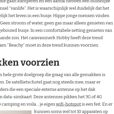
 die gaan kamperen en een aantal hebben een duidelijke
sel “vanlife”. Het is waarschijnlijk wel duidelijk dat het
elijk het leven in een busje. Hippe jonge mensen vinden
. Geen stroom of water, geen gas maar alleen genieten van
lfgebouwd busje. In een comfortabele setting genieten van
gaande zon. Het caravanmerk Hobby heeft deze trend
aam “Beachy” moet in deze trend kunnen voorzien.
kken voorzien
en hele grote doelgroep die graag van alle gemakken is
n. De satellietschotel gaat nog steeds mee, maar er
rs die een speciale externe antenne op het dak
n data-simkaart. Deze antennes pikken het 3G of 4G
de camping en voila… je
eigen
wifi-hotspot
is een feit. En er
kunnen soms wel tot 10 apparaten op