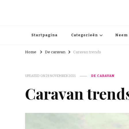
Egelbanden.nl
egelbanden.nl – Alles wat je wilt weten over caravans
Startpagina
Categorieën
Neem 
Home
De caravan
Caravan trends
UPDATED ON
28 NOVEMBER 2021
DE CARAVAN
Caravan trend